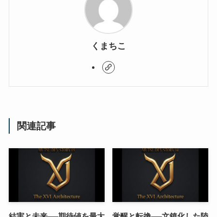
くまちこ
関連記事
結実と未来──期待値を最大
覚醒と転換──文鎮化した陸